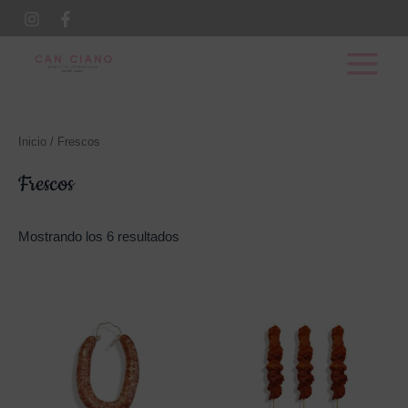
Ir
al
Main
contenido
Menu
Inicio
/ Frescos
Frescos
Mostrando los 6 resultados