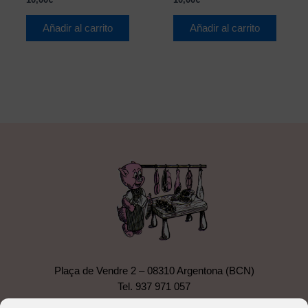
Añadir al carrito
Añadir al carrito
Plaça de Vendre 2 – 08310 Argentona (BCN)
Tel.
937 971 057
canciano@hotmail.com